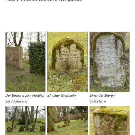
Der Eingang zum Friedhof
Ein alter Grabstein
Einer der älteren
am Judensand
Grabsteine