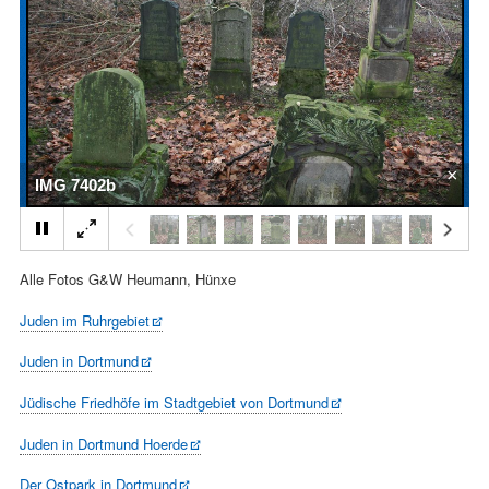
×
IMG 7402b
Alle Fotos G&W Heumann, Hünxe
Juden im Ruhrgebiet
Juden in Dortmund
Jüdische Friedhöfe im Stadtgebiet von Dortmund
Juden in Dortmund Hoerde
Der Ostpark in Dortmund