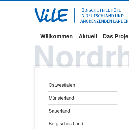
Willkommen
Aktuell
Das Proje
Navigation
Nordrh
überspringen
Navigation
Ostwestfalen
überspringen
Münsterland
Sauerland
Bergisches Land