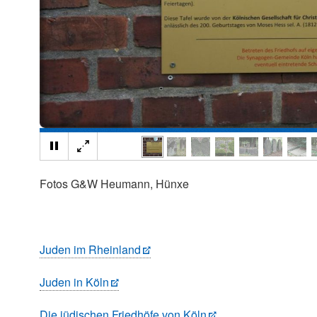
Fotos G&W Heumann, Hünxe
Juden im Rheinland
Juden in Köln
Die jüdischen Friedhöfe von Köln