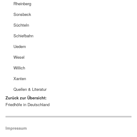
Rheinberg
Sonsbeck
Süchteln
Schiefbahn
Uedem
Wesel
Willich
Xanten
Quellen & Literatur
Zurück zur Übersicht:
Navigation
Friedhöfe in Deutschland
überspringen
Navigation überspringen
Impressum