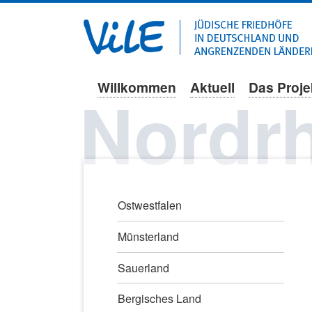
Willkommen
Aktuell
Das Proje
Navigation
Nordrh
überspringen
Navigation
Ostwestfalen
überspringen
Münsterland
Sauerland
Bergisches Land