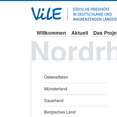
Willkommen
Aktuell
Das Proje
Navigation
Nordrh
überspringen
Navigation
Ostwestfalen
überspringen
Münsterland
Sauerland
Bergisches Land