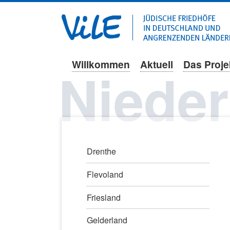
Willkommen
Aktuell
Das Proje
Navigation
Nieder
überspringen
Navigation
Drenthe
überspringen
Flevoland
Friesland
Gelderland