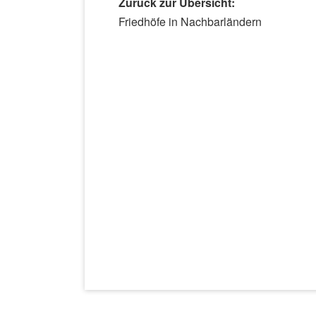
Zurück zur Übersicht:
Navigation
Friedhöfe in Nachbarländern
überspringen