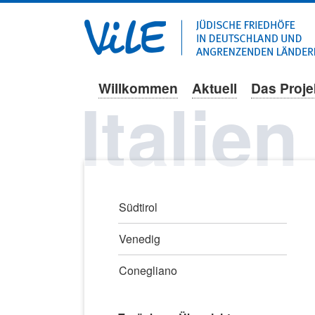
Willkommen
Aktuell
Das Proje
Navigation
Italien
überspringen
Navigation
Südtirol
überspringen
Venedig
Conegliano