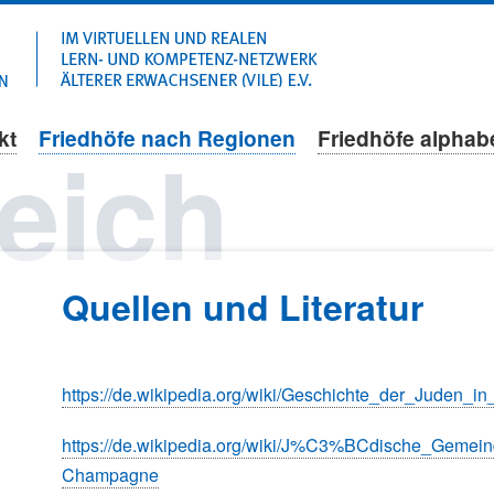
Navigation
überspringen
kt
Friedhöfe nach Regionen
Friedhöfe alphab
eich
Quellen und Literatur
https://de.wikipedia.org/wiki/Geschichte_der_Juden_in
https://de.wikipedia.org/wiki/J%C3%BCdische_Gem
Champagne