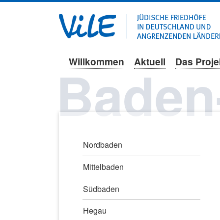
Willkommen
Aktuell
Das Proje
Navigation
Baden
überspringen
Navigation
Nordbaden
überspringen
Mittelbaden
Südbaden
Hegau