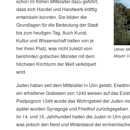
schon im frühen Mittelalter dazu geführt,
dass sich Handel und Handwerk kräftig
entwickeln konnten. Sie bilden die
Grundlagen für die Bedeutung der Stadt
bis zum heutigen Tag. Auch Kunst,
Kultur und Wissenschaft hatten von je
her ihren Platz, was nicht zuletzt vom
Ulmer Mü
berühmten gotischen Münster mit dem
Mayer C
höchsten Kirchturm der Welt verkörpert
wird.
Juden haben seit dem Mittelalter in Ulm gelebt. Erwäh
ein erhaltener Grabstein von 1243 weisen auf das Exis
Pestpogrom 1349 wurde das Wohngebiet der Juden nie
später wurden Synagoge und Friedhof zurückgegeben.
Im 14. und 15. Jahrhundert hatten die Juden in Ulm gro
was jedoch den Neid und Widerstand der einheimisch