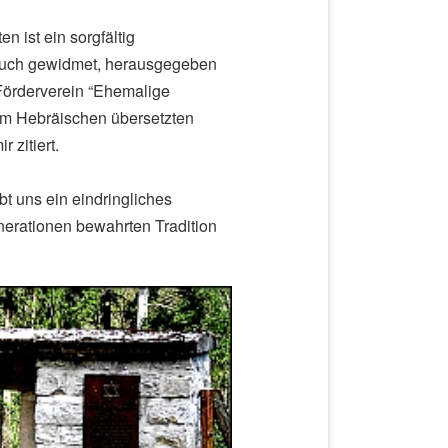
 ist ein sorgfältig
Buch gewidmet, herausgegeben
Förderverein “Ehemalige
dem Hebräischen übersetzten
 zitiert.
bt uns ein eindringliches
nerationen bewahrten Tradition