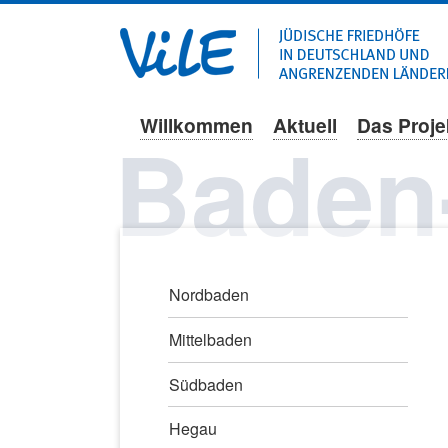
Willkommen
Aktuell
Das Proje
Navigation
Baden
überspringen
Navigation
Nordbaden
überspringen
Mittelbaden
Südbaden
Hegau