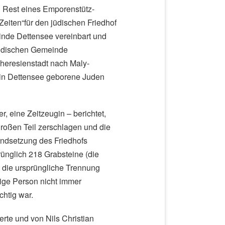
 Rest eines Emporenstütz-
 Zeiten“für den jüdischen Friedhof
inde Dettensee vereinbart und
jüdischen Gemeinde
heresienstadt nach Maly-
e, in Dettensee geborene Juden
, eine Zeitzeugin – berichtet,
roßen Teil zerschlagen und die
andsetzung des Friedhofs
rünglich 218 Grabsteine (die
e die ursprüngliche Trennung
ige Person nicht immer
htig war.
erte und von Nils Christian