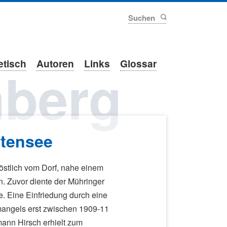
Suchen
etisch
Autoren
Links
Glossar
berg
ttensee
,östlich vom Dorf, nahe einem
. Zuvor diente der Mühringer
e. Eine Einfriedung durch eine
angels erst zwischen 1909-11
mann Hirsch erhielt zum