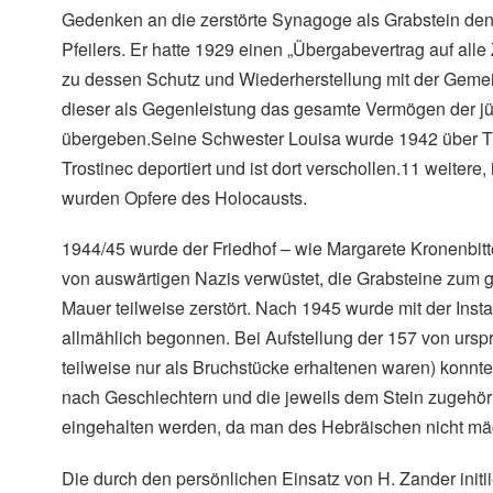
Gedenken an die zerstörte Synagoge als Grabstein den
Pfeilers. Er hatte 1929 einen „Übergabevertrag auf alle
zu dessen Schutz und Wiederherstellung mit der Geme
dieser als Gegenleistung das gesamte Vermögen der 
übergeben.Seine Schwester Louisa wurde 1942 über T
Trostinec deportiert und ist dort verschollen.11 weiter
wurden Opfere des Holocausts.
1944/45 wurde der Friedhof – wie Margarete Kronenbitter
von auswärtigen Nazis verwüstet, die Grabsteine zum g
Mauer teilweise zerstört. Nach 1945 wurde mit der Inst
allmählich begonnen. Bei Aufstellung der 157 von ursp
teilweise nur als Bruchstücke erhaltenen waren) konnt
nach Geschlechtern und die jeweils dem Stein zugehör
eingehalten werden, da man des Hebräischen nicht mäc
Die durch den persönlichen Einsatz von H. Zander initii