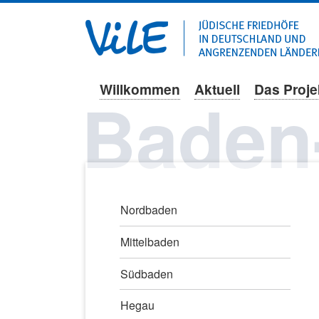
Willkommen
Aktuell
Das Proje
Navigation
Baden
überspringen
Navigation
Nordbaden
überspringen
Mittelbaden
Südbaden
Hegau