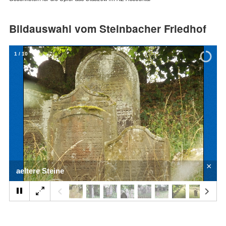
Bildauswahl vom Steinbacher Friedhof
1
/
10
×
aeltere Steine