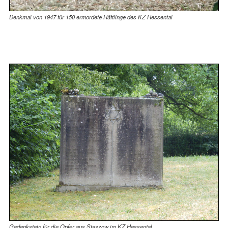
Denkmal von 1947 für 150 ermordete Häftlinge des KZ Hessental
Gedenkstein für die Opfer aus Staszow im KZ Hessental