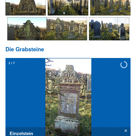
Die Grabsteine
1
/
7
×
Einzelstein