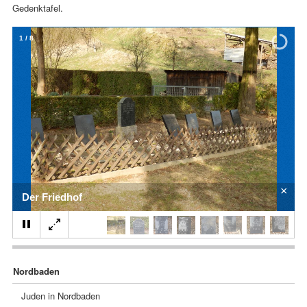
Gedenktafel.
1
/
8
×
Der Friedhof
Navigation
Nordbaden
überspringen
Juden in Nordbaden