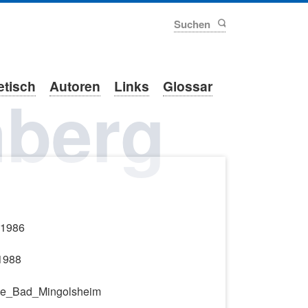
Suchen
etisch
Autoren
Links
Glossar
berg
 1986
 1988
nde_Bad_Mingolsheim