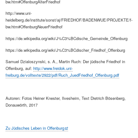
bw.htm#OffenburgAlterFriedhof
http://www.uni-
heidelberg.de/institute/sonst/aj/FRIEDHOF/BADENWUE/PROJEKTE/f-
bw.htm#OffenburgNeuerFriedhof
https://de.wikipedia.org/wiki/J%C3%BCdische_Gemeinde_Offenburg
https://de.wikipedia.org/wiki/J%C3%BCdischer_Friedhof_Offenburg
Samuel Dzialoszynski, s. A., Martin Ruch: Der jüdische Friedhof in
Offenburg, auf:
http://www.freidok.uni-
freiburg.de/volltexte/2922/pdf/Ruch_JuedFriedhof_Offenburg.pdf
Autoren: Fotos Heiner Knester, Ilvesheim, Text Dietrich Bösenberg,
Donauwörth, 2017
Zu Jüdisches Leben in Offenburg