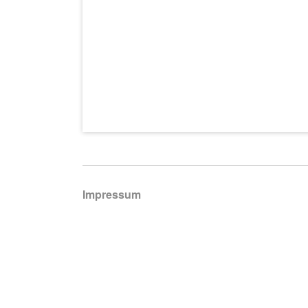
Navigation
Impressum
überspringen